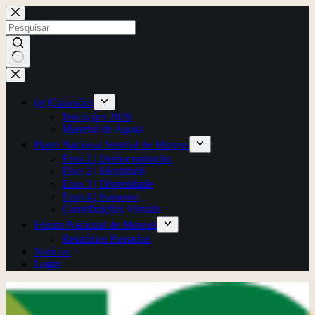
Pular
para
o
conteúdo
Sem
resultados
(re)Conexões
Inscrições 2026
Material de Apoio
Plano Nacional Setorial de Museus
Eixo 1 | Democratização
Eixo 2 | Identidade
Eixo 3 | Diversidade
Eixo 4 | Fomento
Contribuições Virtuais
Fórum Nacional de Museus
Relatórios Passados
Notícias
Login