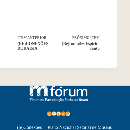
ITEM ANTERIOR
PRÓXIMO ITEM
(RE)CONEXÕES
(Re)conexões Espírito
RORAIMA
Santo
Instagram
Youtube
Facebook
X
WhatsApp
(re)Conexões
Plano Nacional Setorial de Museus