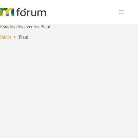
Pular
para
o
conteúdo
Estados dos eventos
Piauí
Início
Piauí