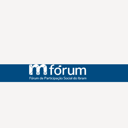
Instagram
Youtube
Facebook
X
WhatsApp
(re)Conexões
Plano Nacional Setorial de Museus
Fórum Nacional de Museus
Notícias
Login