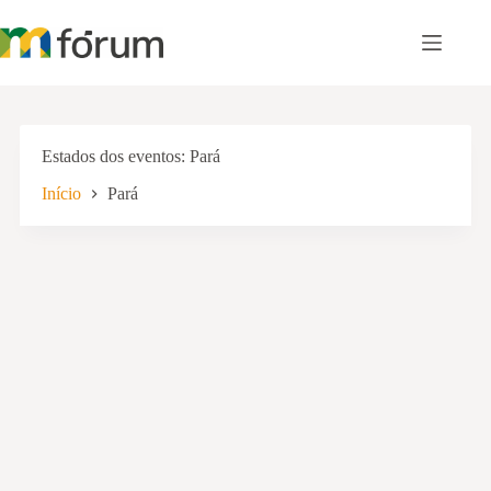
Pular
para
o
conteúdo
Estados dos eventos
Pará
Início
Pará