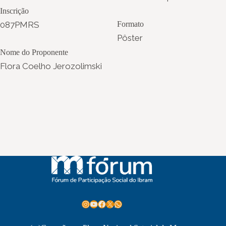
Inscrição
087PMRS
Formato
Pôster
Nome do Proponente
Flora Coelho Jerozolimski
Instagram
Youtube
Facebook
X
WhatsApp