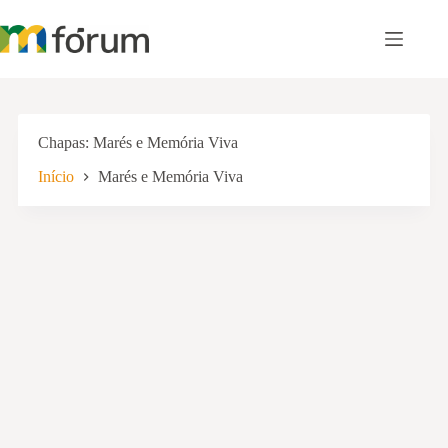
Pular
para
o
conteúdo
Chapas
Marés e Memória Viva
Início
Marés e Memória Viva