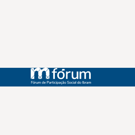
Instagram
Youtube
Facebook
X
WhatsApp
(re)Conexões
Plano Nacional Setorial de Museus
Fórum Nacional de Museus
Notícias
Login