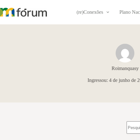
Pular
para
(re)Conexões
Plano Nac
o
conteúdo
Roimanquasy
Ingressou: 4 de junho de 
Sem
resulta