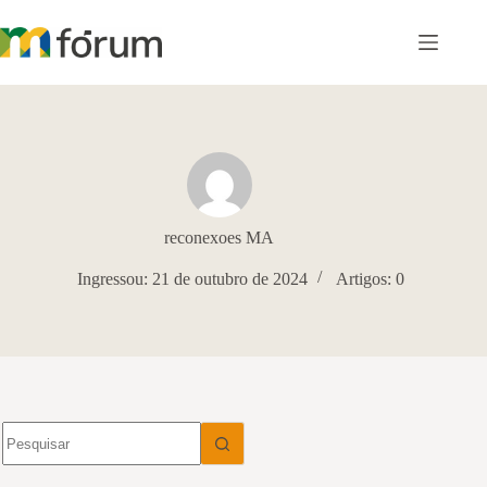
Pular
para
o
conteúdo
reconexoes MA
Ingressou: 21 de outubro de 2024
Artigos: 0
Sem
resultados