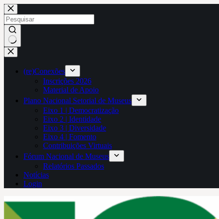
Pular
para
o
conteúdo
Sem
resultados
(re)Conexões
Inscrições 2026
Material de Apoio
Plano Nacional Setorial de Museus
Eixo 1 | Democratização
Eixo 2 | Identidade
Eixo 3 | Diversidade
Eixo 4 | Fomento
Contribuições Virtuais
Fórum Nacional de Museus
Relatórios Passados
Notícias
Login