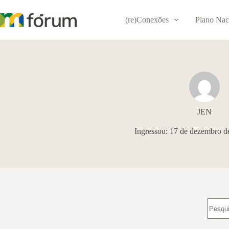
Pular
para
(re)Conexões
Plano Nac
o
conteúdo
JEN
Ingressou: 17 de dezembro d
Sem
resulta