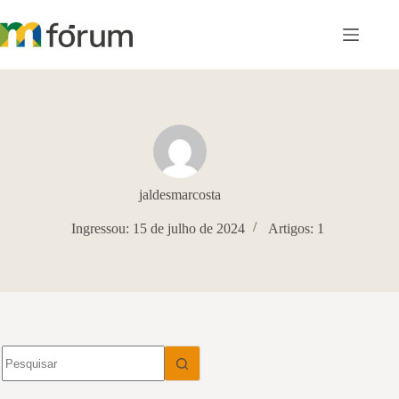
Pular
para
o
conteúdo
jaldesmarcosta
Ingressou: 15 de julho de 2024
Artigos: 1
Sem
resultados