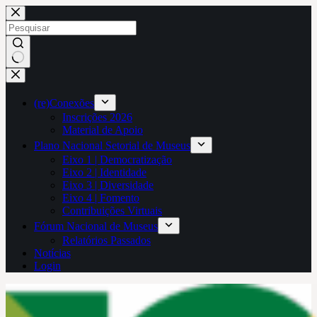
Pular
para
o
conteúdo
Sem
resultados
(re)Conexões
Inscrições 2026
Material de Apoio
Plano Nacional Setorial de Museus
Eixo 1 | Democratização
Eixo 2 | Identidade
Eixo 3 | Diversidade
Eixo 4 | Fomento
Contribuições Virtuais
Fórum Nacional de Museus
Relatórios Passados
Notícias
Login