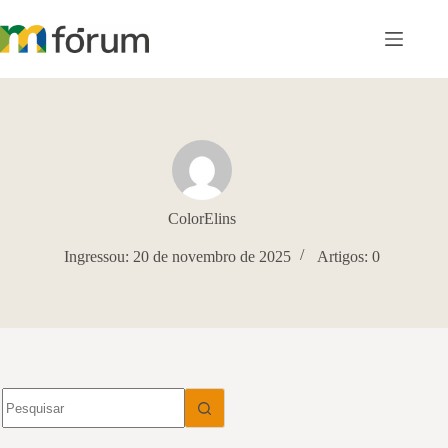
Pular
para
o
conteúdo
ColorElins
Ingressou: 20 de novembro de 2025
Artigos: 0
Sem
resultados