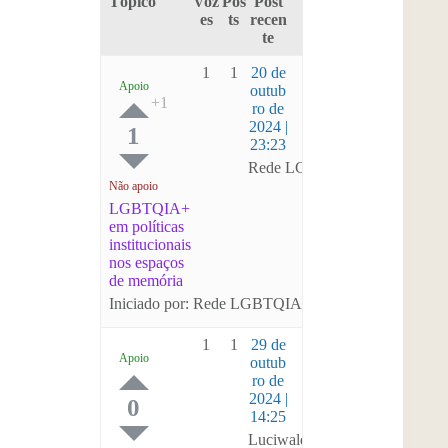
Tópico
Voz
Pos
Post
es
ts
recen
te
1
1
20 de
Apoio
outub
ro de
2024 |
1
23:23
Rede LGBTQIA de Memoria e 
Não apoio
LGBTQIA+
em políticas
institucionais
nos espaços
de memória
Iniciado por: Rede LGBTQIA de Memoria e Museolo
1
1
29 de
Apoio
outub
ro de
2024 |
0
14:25
Luciwaldo Pires de Avila