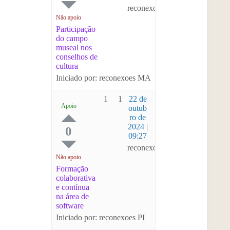
reconexoes MA
Não apoio
Participação
do campo
museal nos
conselhos de
cultura
Iniciado por: reconexoes MA
1
1
22 de
Apoio
outub
ro de
2024 |
0
09:27
reconexoes PI
Não apoio
Formação
colaborativa
e contínua
na área de
software
Iniciado por: reconexoes PI