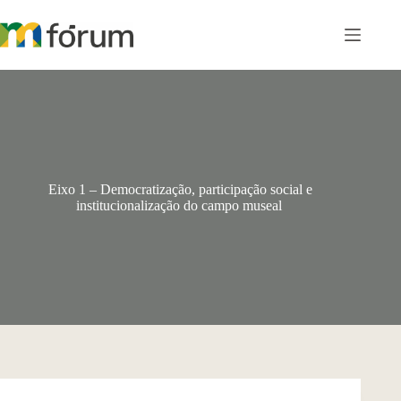
Pular
para
o
conteúdo
Eixo 1 – Democratização, participação social e
institucionalização do campo museal